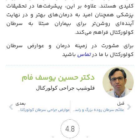
کلیدی هستند. علاوه بر این، پیشرفت‌ها در تحقیقات
پزشکی همچنان امید به درمان‌های بهتر و در نهایت
آینده‌ای روشن‌تر برای بیماران مبتلا به سرطان
کولورکتال فراهم می‌کند.
برای مشورت در زمینه درمان و
عوارض سرطان
کولورکتال با ما در
تماس
باشید
دکتر حسین یوسف فام
فلوشیپ جراحی کولورکتال
قبل
بعدی
علائم سرطان روده بزرگ و راست روده ( کولون و رکتوم)
عوارض جراحی سرطان کولورکتال: چه عوارضی حین عمل سرطان روده بزرگ ممکن است اتفاق بیفتد؟؟
4.8