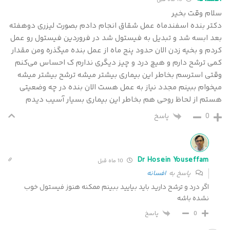
سلام وقت بخیر
دکتر بنده اسفندماه عمل شقاق انجام دادم بصورت لیزری دوهفته
بعد ابسه شد و تبدیل به فیستول شد در فروردین فیستول رو عمل
کردم و بخیه زدن الان حدود پنج ماه از عمل بنده میگذره و‌من مقدار
کمی ترشح دارم و هیچ درد و چیز دیگری ندارم ک احساس می‌کنم
وقتی استرسم بخاطر این بیماری بیشتر میشه ترشح بیشتر میشه
میخوام ببینم مجدد نیاز به عمل هست الان بنده در چه وضعیتی
هستم از لحاظ روحی هم بخاطر این بیماری بسیار آسیب دیدم
0
پاسخ
Dr Hosein Youseffam
10 ماه قبل
پاسخ به
افسانه
اگر درد و ترشح دارید باید بیایید ببینم ممکنه هنوز فیستول خوب
نشده باشه
پاسخ
0