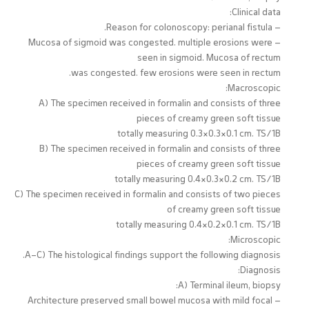
Clinical data:
– Reason for colonoscopy: perianal fistula.
– Mucosa of sigmoid was congested. multiple erosions were
seen in sigmoid. Mucosa of rectum
was congested. few erosions were seen in rectum.
Macroscopic:
A) The specimen received in formalin and consists of three
pieces of creamy green soft tissue
totally measuring 0.3×0.3×0.1 cm. TS/1B
B) The specimen received in formalin and consists of three
pieces of creamy green soft tissue
totally measuring 0.4×0.3×0.2 cm. TS/1B
C) The specimen received in formalin and consists of two pieces
of creamy green soft tissue
totally measuring 0.4×0.2×0.1 cm. TS/1B
Microscopic:
A-C) The histological findings support the following diagnosis.
Diagnosis:
A) Terminal ileum, biopsy:
– Architecture preserved small bowel mucosa with mild focal