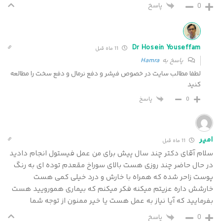
0
پاسخ
Dr Hosein Youseffam
11 ماه قبل
پاسخ به
Hamra
لطفا مطالب سایت در خصوص فیشر و دفع نرمال و دفع سخت را مطالعه
کنید
پاسخ
0
امیر
11 ماه قبل
سلام آقای دکتر چند سال پیش برای من عمل فیستول انجام دادید
در حال حاضر چند روزی هست بالای سوراخ مقعدم توده ای به رنگ
پوست زاحر شده که همراه با خارش و درد خیلی کمی هست
خارشش داره عزیتم میکنه فکر میکنم که بیماری همورویید هست
بفرمایید که آیا نیاز به عمل هست یا خیر ممنون از توجه شما
0
پاسخ