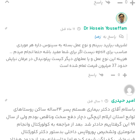
0
پاسخ
Dr Hosein Youseffam
11 ماه قبل
پاسخ به
زهرا
تشریف بیارید ببینم و نوع عمل بسته به سینوس داره هر موردی
مناسب برای epsit نیست اگر برای شما مفید باشه حتما انجام میدم …
هزینه این نوع عمل و یا عملهای دیگر کیست پیلونیدال در عرفان نیایش
حدود 37 میلیون قیمت تمام شده است
پاسخ
0
امیر حیدری
1 سال قبل
باسلام آقای دکتر بیماری هستم پسر ۲۴ساله ساکن روستاهای
توابع استان ایلام ازبچگی دچار دفع سخت وناقص بودم ولی از سال
۹۹ این گرفتاریم حادتر شد ،بعد از مراجعه به کولورکتال وانجام
مانومتری وتشخیص پورولاپس داخلی بدستور دکتر کلورکتال
فیزیوتراپی کف لگن شروع کردم اما متاسفانه بعد از حدود هفتاد