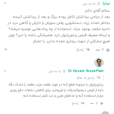
سارا
10 ماه قبل
سلام آقای دکتر
بعد از جراحی برداشتن کامل روده بزرگ و بعد از برداشتن کیسه ،
بخاطر تعداد زیاد دستشویی رفتن سوزش و خارش و گاهی درد در
ناحیه مقعد بوجود میاد. استفاده از چه پمادهایی توصیه میشه؟
و اینکه مصرف قرص پنتوپرازول باید همیشگی باشه یا خیر؟ چون
هیچ مشکلی از جهت بیماری معده ندارن. با تشکر
0
پاسخ
Dr Hosein Youseffam
10 ماه قبل
پاسخ به
سارا
پنتوپرازول را میتونه قطع کنه در مورد مقعد مرتب مقعد را خشک نگه
داره از قرص دیفنوکسیلات یا لوپرامید برای کاهش دفعات دفع روزی
دوبار استفاده کنه و غذاهای ملین و تند کمتر استفاده کنه
پاسخ
0