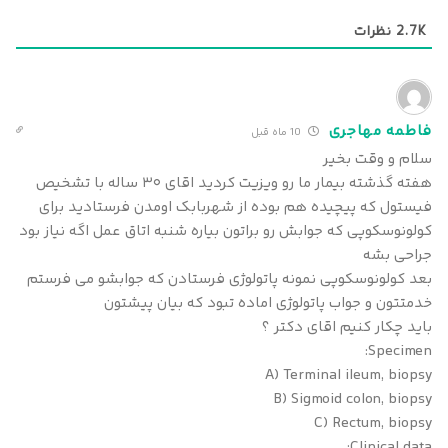
2.7K
نظرات
فاطمه مهاجری
10 ماه قبل
سلام و وقت بخیر
هفته گذشته بیمار ما رو ویزیت کردید اقای ۳۰ ساله با تشخیص
فیستول که پیچیده هم بوده از شهربابک اومدن فرستادید برای
کولونوسکوپی که جوابش رو براتون بیاره شنبه اتاق عمل اگه نیاز بود
جراحی بشه
بعد کولونوسکوپی نمونه پاتولوژی فرستادن که جوابشو می فرستم
خدمتتون و جواب پاتولوژی اماده تبود که بیان پیشتون
باید چکار کنیم اقای دکتر ؟
Specimen:
A) Terminal ileum, biopsy
B) Sigmoid colon, biopsy
C) Rectum, biopsy
Clinical data: