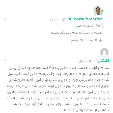
Dr Hosein Youseffam
11 ماه قبل
پاسخ به
امیر
بعیده جراحی لازم بشه ولی باید ببینم
پاسخ
0
اشکان
11 ماه قبل
سلام و ارادت خدمت جناب دکتر بنده ۲۴ سالمه حدود۲سال پیش
ابسه مقعدی انجام دادم بعد چند وقت رفتم دکتر گفت فیستول
شده چند ماه پیش چرک و خون و شدیدی از اون ناحیه خارج شدی
جوری که نمیتونستم راه برم تا خون اومد خو ب شد الان دیگه ترشح
نمیاد ولی اون ناحیه درد میکنه و رودهام تیر میکشه به کشاله ران
حتی بیضه هام میخواستم بپرسم هزینه عمل چقدر میشه و اینگه
بیمه تکمیلی هم قبول میشه برای عمل یا باید آزاد پرداخت شه
باتشکر از وقت گرانبهای شما