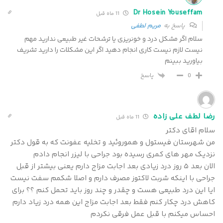
Dr Hosein Youseffam
11 ماه قبل
پاسخ به
مریم لطفی
سلام اگر مشکل درد و خونریزی یا ترشحات غیر طبیعی ندارید مهم
نیست لازم نیست کاری انجام دهید اگر این مشکلات را دارید تشریف
بیاورید ببینم
پاسخ
0
رضا لطف علی زاده
11 ماه قبل
سلام اقای دکتر
من شهرستان فیستول و هموروئید و تخلیه عفونت که به قول دکتر
نزدیک مهر های کمری رسیده بود جراحی با لیزر انجام دادم
الان بعد ۵ روز درد زیادی بعد اجابت مزاج دارم یعنی بیشتر از قبل
جراحی با اینکه شربت لاکتوز مصرف دارم و اصلا شکمم سفت نیست
ایا این درد طبیعی هست و چقدر و چند روز باید تحمل کنم ؟؟ برای
کاهش درد چکار کنم فقط بعد اجابت مزاج این همه درد زیاد دارم
احساس میکنم با قبل عمل فرقی نکردم