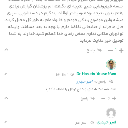
جلسه فیزیوتراپی هیچ نتیجه ای نگرفته ام پزشکان گوارش زیادی
رفتم بدون نتیجه بوده ،وبیشتر اوقات زندگیم در دستشویی سپری
میشه واین موضوع زندگی خودم و خانواده‌ام به طور کل مختل کرده،
حال عاجزانه از جنابعالی تقاضا دارم ،باتوجه به بعد مسافت واینکه
تو تهران مکانی ندارم محض رضای خدا کمکم کنید،خداوند به شما
توفیق خیر عنایت فرماید
1
پاسخ
Dr Hosein Youseffam
1 سال قبل
پاسخ به
امیر حیدری
لطفا قسمت شقاق و دفع نرمال را مطالعه کنید
پاسخ
0
امیر حیدری
1 سال قبل