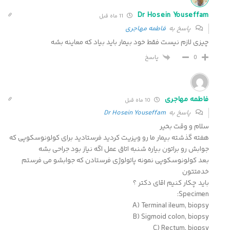
Dr Hosein Youseffam
11 ماه قبل
پاسخ به
فاطمه مهاجری
چیزی لازم نیست فقط خود بیمار باید بیاد که معاینه بشه
پاسخ
0
فاطمه مهاجری
10 ماه قبل
پاسخ به
Dr Hosein Youseffam
سلام و وقت بخیر
هفته گذشته بیمار ما رو ویزیت کردید فرستادید برای کولونوسکوپی که
جوابش رو براتون بیاره شنبه اتاق عمل اگه نیاز بود جراحی بشه
بعد کولونوسکوپی نمونه پاتولوژی فرستادن که جوابشو می فرستم
خدمتتون
باید چکار کنیم اقای دکتر ؟
Specimen:
A) Terminal ileum, biopsy
B) Sigmoid colon, biopsy
C) Rectum, biopsy