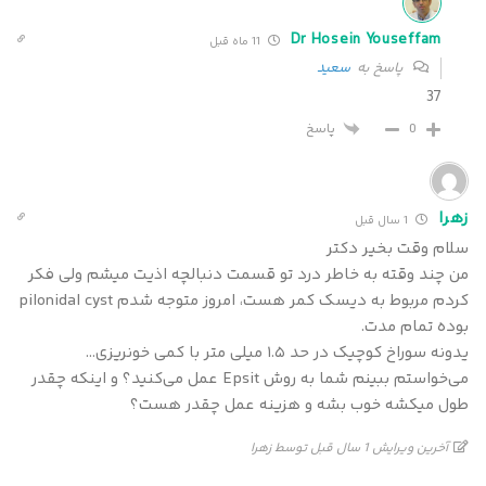
Dr Hosein Youseffam
11 ماه قبل
پاسخ به
سعید
37
پاسخ
0
زهرا
1 سال قبل
سلام وقت بخیر دکتر
من چند وقته به خاطر درد تو قسمت دنبالچه اذیت میشم ولی فکر
کردم مربوط به دیسک کمر هست، امروز متوجه شدم pilonidal cyst
بوده تمام مدت.
یدونه سوراخ کوچیک در حد ۱.۵ میلی متر با کمی خونریزی…
می‌خواستم ببینم شما به روش Epsit عمل می‌کنید؟ و اینکه چقدر
طول میکشه خوب بشه و هزینه عمل چقدر هست؟
آخرین ویرایش 1 سال قبل توسط زهرا