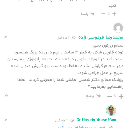
کنید
پاسخ
0
محمدرضا فردوسی زاده
11 ماه قبل
سلام روزتون بخیر
توده قارچی شکل به قطر ۳ سانت و نیم در روده بزرگ همسرم
سمت کبد در کونولوسکوپی دیده شده . نتیجه پاتولوژی بیمارستان
مهر بدخیم گزارش نشده ، فقط توده ست ، تو گزارش عنوان شده
سریع تر عمل جراحی شود.
پزشک معالج دکتر شمس افضلی شما را معرفی کردند . لطفا
راهنمایی بفرمایید؟
0
پاسخ
Dr Hosein Youseffam
11 ماه قبل
پاسخ به
محمدرضا فردوسی زاده