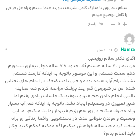
سلام بیمارتون با مدارک کامل تشریف بیاورند حتما ببینم و راه حل جراحی
را کامل توضیح میدم
پاسخ
0
Hamra
11 ماه قبل
آقای دکتر سلام روزبخیر.
من بیمار ۴٠ ساله هستم آقا. حدود ۷.۸ ساله دچار بیماری سندورم
دفع سخت هستم. و این موضوع باتوجه به اینکه کارمند هستم،
بشدت برام آزاردهنده بوده و حتی باعث ضعف در اندام های تحتانی
شده. من در شهرمون قم چند پزشک مراجعه کردم هم معاینه
بالینی انجام دادن هم فیزیو بیوفیدبک جلسات زیادی رفتم اما
هیچ تغییری در وضعیتم ایجاد نشد. باتوجه به اینکه هم آب بسیار
زیاد مصرف میکنم در روز هم رژیم فیبردار رعایت میکنم، اما این
وضعیت و موندن طولانی مدت در دستشویی، واقعا زندگی رو برام
سخت کرده چندساله. خواهش میکنم اگه ممکنه کمکم کنید چکار
باید انجام بدم؟