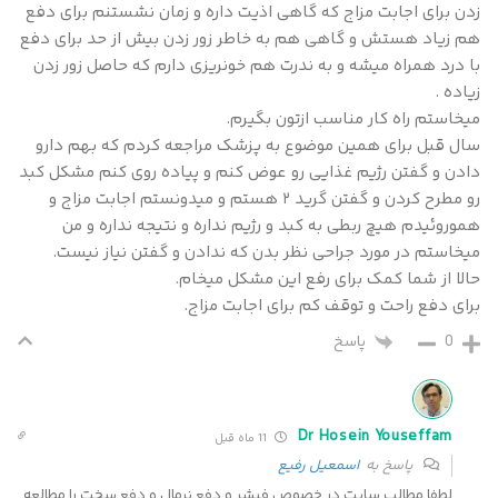
زدن برای اجابت مزاج که گاهی اذیت داره و زمان نشستنم برای دفع
هم زیاد هستش و گاهی هم به خاطر زور زدن بیش از حد برای دفع
با درد همراه میشه و به ندرت هم خونریزی دارم که حاصل زور زدن
زیاده .
میخاستم راه کار مناسب ازتون بگیرم.
سال قبل برای همین موضوع به پزشک مراجعه کردم که بهم دارو
دادن و گفتن رژیم غذایی رو عوض کنم و پیاده روی کنم مشکل کبد
رو مطرح کردن و گفتن گرید ۲ هستم و میدونستم اجابت مزاج و
هموروئیدم هیچ ربطی به کبد و رژیم نداره و نتیجه نداره و من
میخاستم در مورد جراحی نظر بدن که ندادن و گفتن نیاز نیست.
حالا از شما کمک برای رفع این مشکل میخام.
برای دفع راحت و توقف کم برای اجابت مزاج.
0
پاسخ
Dr Hosein Youseffam
11 ماه قبل
پاسخ به
اسمعیل رفیع
لطفا مطالب سایت در خصوص فیشر و دفع نرمال و دفع سخت را مطالعه