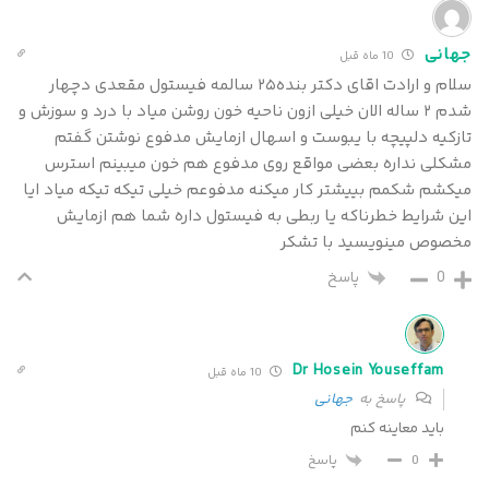
جهانی
10 ماه قبل
سلام و ارادت اقای دکتر بنده۲۵ سالمه فیستول مقعدی دچهار
شدم ۲ ساله الان خیلی ازون ناحیه خون روشن میاد با درد و سوزش و
تازکیه دلپیچه با یبوست و اسهال ازمایش مدفوع نوشتن گفتم
مشکلی نداره بعضی مواقع روی مدفوع هم خون میبینم استرس
میکشم شکمم بییشتر کار میکنه مدفوعم خیلی تیکه تیکه میاد ایا
این شرایط خطرناکه یا ربطی به فیستول داره شما هم ازمایش
مخصوص مینویسید با تشکر
0
پاسخ
Dr Hosein Youseffam
10 ماه قبل
پاسخ به
جهانی
باید معاینه کنم
پاسخ
0