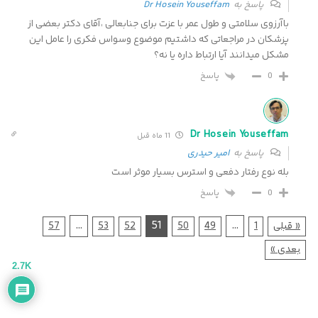
پاسخ به
Dr Hosein Youseffam
باآرزوی سلامتی و طول عمر با عزت برای جنابعالی ،آقای دکتر بعضی از
پزشکان در مراجعاتی که داشتیم موضوع وسواس فکری را عامل این
مشکل میدانند آیا ارتباط داره یا نه؟
پاسخ
0
Dr Hosein Youseffam
11 ماه قبل
پاسخ به
امیر حیدری
بله نوع رفتار دفعی و استرس بسیار موثر است
پاسخ
0
…
51
…
« قبلی
1
49
50
52
53
57
بعدی »
2.7K