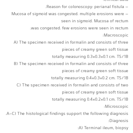
– Reason for colonoscopy: perianal fistula.
– Mucosa of sigmoid was congested. multiple erosions were
seen in sigmoid. Mucosa of rectum
was congested. few erosions were seen in rectum.
Macroscopic:
A) The specimen received in formalin and consists of three
pieces of creamy green soft tissue
totally measuring 0.3×0.3×0.1 cm. TS/1B
B) The specimen received in formalin and consists of three
pieces of creamy green soft tissue
totally measuring 0.4×0.3×0.2 cm. TS/1B
C) The specimen received in formalin and consists of two
pieces of creamy green soft tissue
totally measuring 0.4×0.2×0.1 cm. TS/1B
Microscopic:
A-C) The histological findings support the following diagnosis.
Diagnosis:
A) Terminal ileum, biopsy: